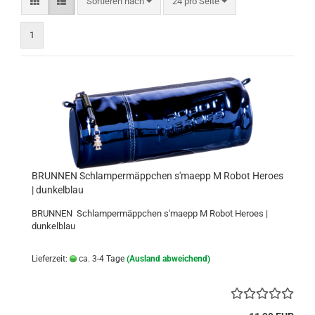
Sortieren nach
pro Seite
Sortieren nach
24 pro Seite
1
BRUNNEN Schlampermäppchen s'maepp M Robot Heroes
| dunkelblau
BRUNNEN Schlampermäppchen s'maepp M Robot Heroes |
dunkelblau
Lieferzeit:
ca. 3-4 Tage
(Ausland abweichend)