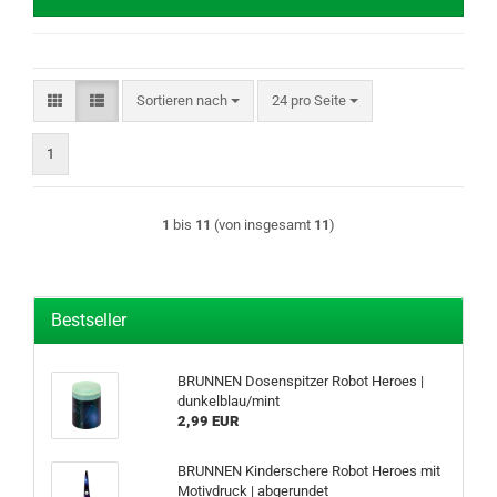
Sortieren nach
pro Seite
Sortieren nach
24 pro Seite
1
1
bis
11
(von insgesamt
11
)
Bestseller
BRUNNEN Dosenspitzer Robot Heroes |
dunkelblau/mint
2,99 EUR
BRUNNEN Kinderschere Robot Heroes mit
Motivdruck | abgerundet