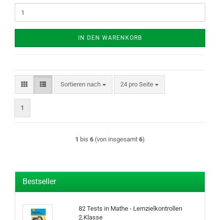
IN DEN WARENKORB
Sortieren nach
pro Seite
Sortieren nach
24 pro Seite
1
1
bis
6
(von insgesamt
6
)
Bestseller
82 Tests in Mathe - Lernzielkontrollen
2.Klasse