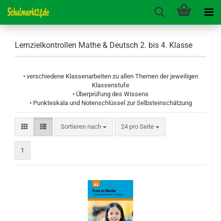
Lernzielkontrollen Mathe & Deutsch 2. bis 4. Klasse
• verschiedene Klassenarbeiten zu allen Themen der jeweiligen
Klassenstufe
• Überprüfung des Wissens
• Punkteskala und Notenschlüssel zur Selbsteinschätzung
Sortieren nach
pro Seite
Sortieren nach
24 pro Seite
1