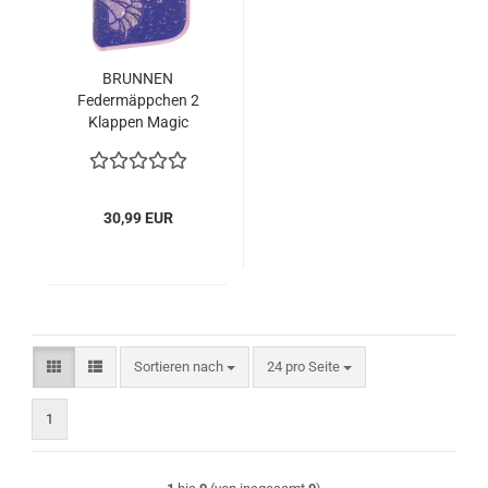
BRUNNEN
Federmäppchen 2
Klappen Magic
Butterfly
30,99 EUR
Sortieren nach
pro Seite
Sortieren nach
24 pro Seite
1