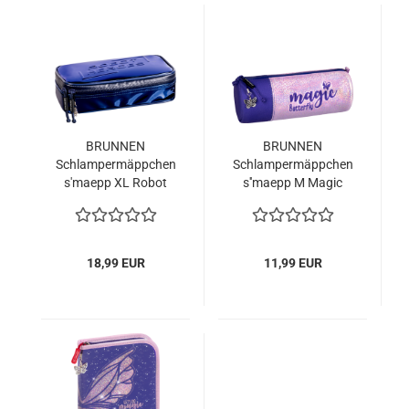
BRUNNEN
BRUNNEN
Schlampermäppchen
Schlampermäppchen
s'maepp XL Robot
s''maepp M Magic
Heroes | 1 Klappe(n),
Butterfly
dunkelblau
18,99 EUR
11,99 EUR