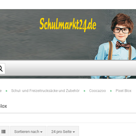
Suche...
»
»
»
e
Schul- und Freizeitrucksäcke und Zubehör
Coocazoo
Pixel Blox
Blox
Sortieren nach
pro Seite
Sortieren nach
24 pro Seite