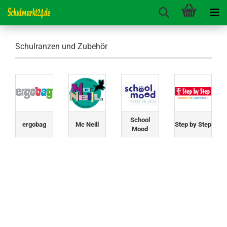
Schulranzen und Zubehör
School
ergobag
Mc Neill
Step by Step
Mood