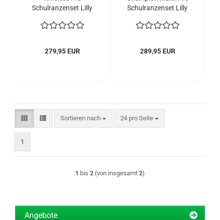
Schulranzenset Lilly
Schulranzenset Lilly
(Meerjungfrau)
(Meerjungfrau)
(7tlg.)
(7tlg.)
279,95 EUR
289,95 EUR
Sortieren nach
pro Seite
Sortieren nach
24 pro Seite
1
1
bis
2
(von insgesamt
2
)
Angebote