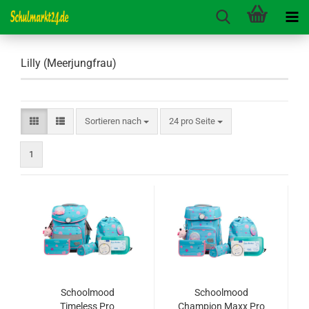
Lilly (Meerjungfrau)
Sortieren nach
pro Seite
Sortieren nach
24 pro Seite
1
Schoolmood
Schoolmood
Timeless Pro
Champion Maxx Pro