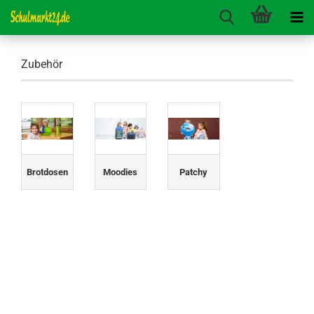
Zubehör
Brotdosen
Moodies
Patchy