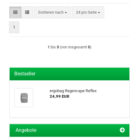
Sortieren nach
pro Seite
Sortieren nach
24 pro Seite
1
1
bis
8
(von insgesamt
8
)
Bestseller
ergobag Regencape Reflex
24,99 EUR
Angebote