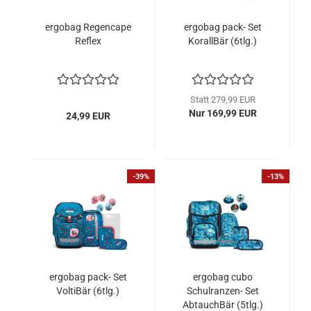
ergobag Regencape
ergobag pack- Set
Reflex
KorallBär (6tlg.)
Statt 279,99 EUR
Nur 169,99 EUR
24,99 EUR
-39%
-13%
ergobag pack- Set
ergobag cubo
VoltiBär (6tlg.)
Schulranzen- Set
AbtauchBär (5tlg.)