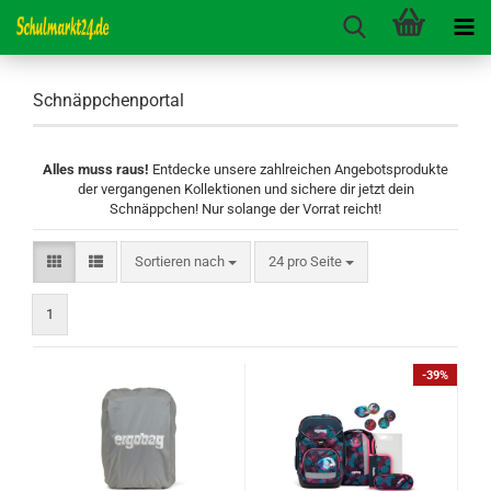
Schnäppchenportal
Alles muss raus!
Entdecke unsere zahlreichen Angebotsprodukte
der vergangenen Kollektionen und sichere dir jetzt dein
Schnäppchen! Nur solange der Vorrat reicht!
Sortieren nach
pro Seite
Sortieren nach
24 pro Seite
1
-39%