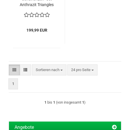
Anthrazit Triangles
(4tlg.)
199,99 EUR
Sortieren nach
pro Seite
Sortieren nach
24 pro Seite
1
1
bis
1
(von insgesamt
1
)
Angebote