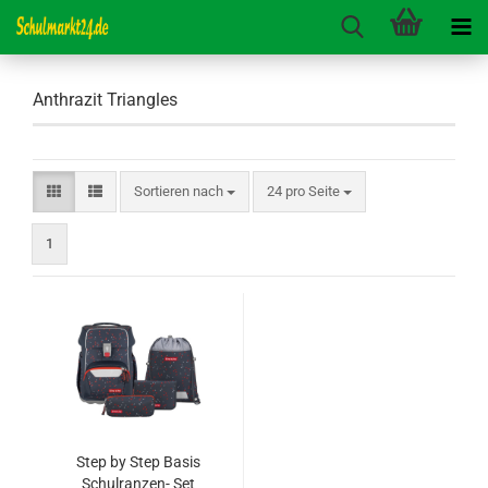
Anthrazit Triangles
Sortieren nach
pro Seite
Sortieren nach
24 pro Seite
1
Step by Step Basis
Schulranzen- Set