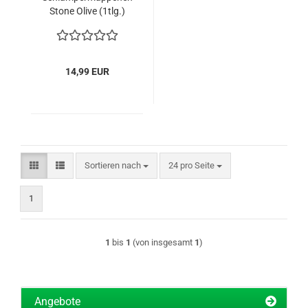
Stone Olive (1tlg.)
14,99 EUR
Sortieren nach
pro Seite
Sortieren nach
24 pro Seite
1
1
bis
1
(von insgesamt
1
)
Angebote