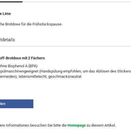
e Lime
che Brotdose für die Frühstückspause.
tdetails
off-Brotdose mit 2 Fächern
Ohne Bisphenol A (BPA)
Spülmaschinengeeignet (Handspülung empfohlen, um das Ablösen des Stickers
vermeiden), lebensmittelecht, geschmacksneutral
ilen
tere Informationen besuchen Sie bitte die
Homepage
zu diesem Artikel.