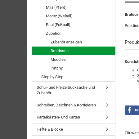
Mila (Pferd)
Brotdos
Moritz (Weltall)
Paul (Fußball)
Praktis
Zubehör
Produk
Zubehör anzeigen
Brotdosen
Moodies
Kunstst
Patchy
Step by Step
Schul- und Freizeitrucksäcke und
Zubehör
Schreiben, Zeichnen & Korrigieren
te
Karteikästen- und Karten
Hefte & Blöcke
Für wei