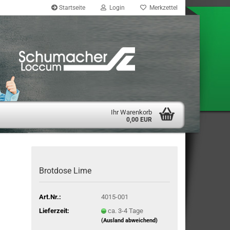
Startseite
Login
Merkzettel
Ihr Warenkorb
0,00 EUR
Brotdose Lime
Art.Nr.:
4015-001
Lieferzeit:
ca. 3-4 Tage
(Ausland abweichend)