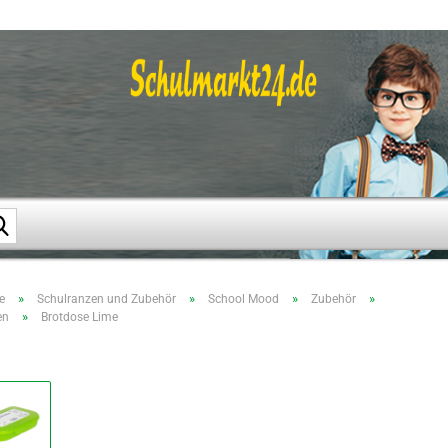
Suche...
»
»
»
»
e
Schulranzen und Zubehör
School Mood
Zubehör
»
en
Brotdose Lime