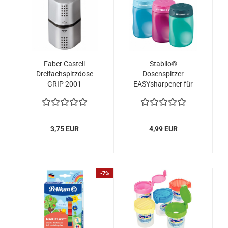
Faber Castell
Stabilo®
Dreifachspitzdose
Dosenspitzer
GRIP 2001
EASYsharpener für
Links- und
Rechtshänder
3,75 EUR
4,99 EUR
-7%