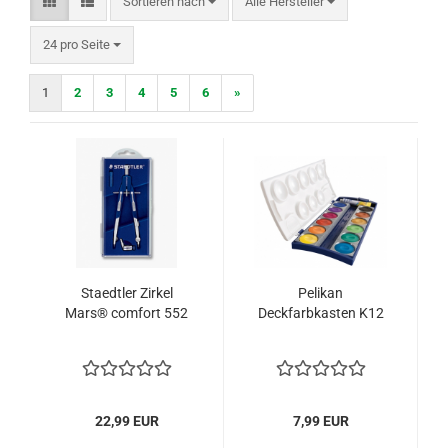
Sortieren nach
Sortieren nach
Alle Hersteller
pro Seite
24 pro Seite
1
2
3
4
5
6
»
Staedtler Zirkel
Pelikan
Mars® comfort 552
Deckfarbkasten K12
22,99 EUR
7,99 EUR