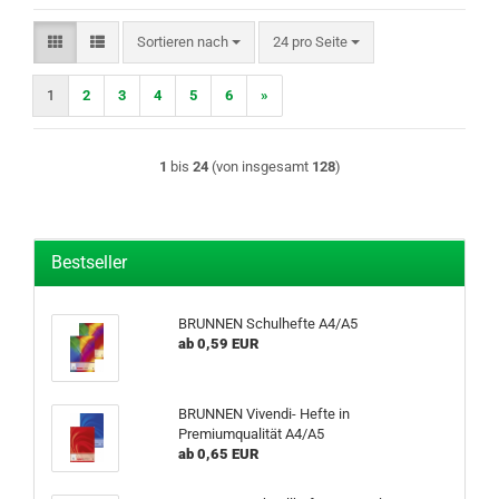
Sortieren nach
pro Seite
Sortieren nach
24 pro Seite
1
2
3
4
5
6
»
1
bis
24
(von insgesamt
128
)
Bestseller
BRUNNEN Schulhefte A4/A5
ab 0,59 EUR
BRUNNEN Vivendi- Hefte in
Premiumqualität A4/A5
ab 0,65 EUR