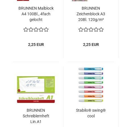
BRUNNEN Malblock
BRUNNEN
A4 100Bl., 4fach
Zeichenblock A3
gelocht
20Bl. 120g/m²
2,25 EUR
2,25 EUR
BRUNNEN
Stabilo® swing®
Schreiblernheft
cool
Lin.A1