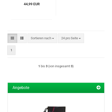
44,99 EUR
Sortieren nach
pro Seite
Sortieren nach
24 pro Seite
1
1
bis
3
(von insgesamt
3
)
Angebote