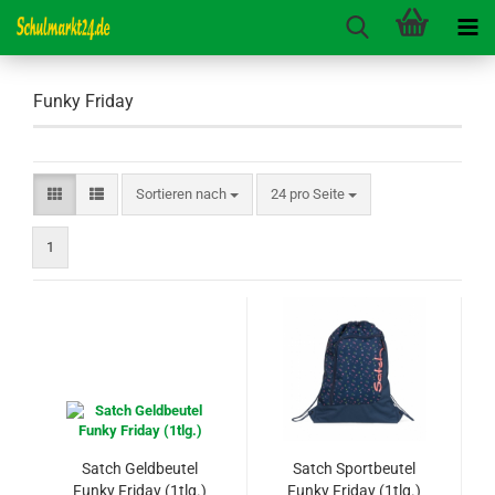
Funky Friday
Sortieren nach
pro Seite
Sortieren nach
24 pro Seite
1
Satch Geldbeutel
Satch Sportbeutel
Funky Friday (1tlg.)
Funky Friday (1tlg.)